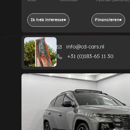
2026
Automaat
Hybride (Benzine)
Ik heb interesse
Financieren
info@cd-cars.nl
+31 (0)183-65 11 30