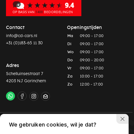
Contact
Openingstijden
info@cd-cars.nl
Ma
09:00 - 17:00
+31 (0)183-65 11 30
Di
09:00 - 17:00
Wo
09:00 - 17:00
Do
09:00 - 20:00
Adres
Vr
09:00 - 17:00
Schelluinsestraat 7
Za
10:00 - 17:00
4203 NJ Gorinchem
Zo
12:00 - 17:00
Privacy policy
Algemene voorwaarden
We gebruiken cookies, wil je dat?