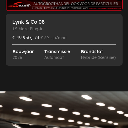
Lynk & Co 08
1.5 More Plug-in
€ 49.950,-
of
€ 691- p/mnd
Bouwjaar
Transmissie
Brandstof
2026
Automaat
Hybride (Benzine)