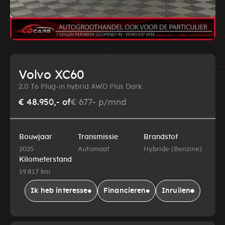
Volvo XC60
2.0 T6 Plug-in hybrid AWD Plus Dark
€ 48.950,-
of
€ 677- p/mnd
Bouwjaar
Transmissie
Brandstof
2025
Automaat
Hybride (Benzine)
Kilometerstand
19.817 km
Ik heb interesse
Financieren
Inruilen