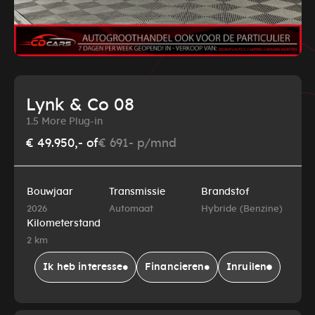
Lynk & Co 08
1.5 More Plug-in
€ 49.950,-
of
€ 691- p/mnd
Bouwjaar
Transmissie
Brandstof
2026
Automaat
Hybride (Benzine)
Kilometerstand
2 km
Ik heb interesse
Financieren
Inruilen