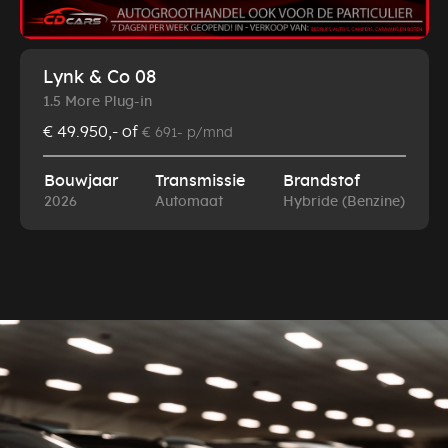
Lynk & Co 08
1.5 More Plug-in
€ 49.950,-
of
€ 691- p/mnd
Bouwjaar
Transmissie
Brandstof
2026
Automaat
Hybride (Benzine)