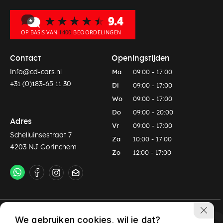
Contact
Openingstijden
info@cd-cars.nl
Ma
09:00 - 17:00
+31 (0)183-65 11 30
Di
09:00 - 17:00
Wo
09:00 - 17:00
Do
09:00 - 20:00
Adres
Vr
09:00 - 17:00
Schelluinsestraat 7
Za
10:00 - 17:00
4203 NJ Gorinchem
Zo
12:00 - 17:00
Privacy policy
Algemene voorwaarden
We gebruiken cookies, wil je dat?