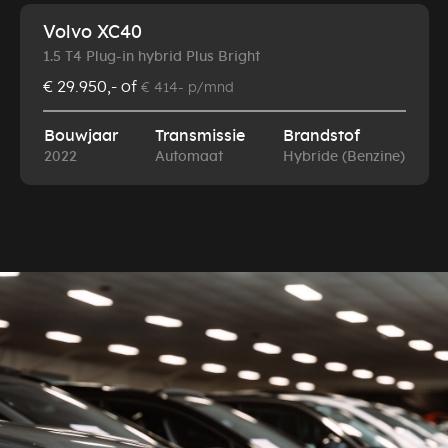
Volvo XC40
1.5 T4 Plug-in hybrid Plus Bright
€ 29.950,-
of
€ 414- p/mnd
Bouwjaar
Transmissie
Brandstof
2022
Automaat
Hybride (Benzine)