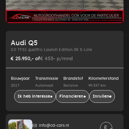
Audi Q5
2.0 TFSI quattro Launch Edition 3X S-Line
€ 25.950,-
of
€ 453- p/mnd
Bouwjaar
Transmissie
Brandstof
Kilometerstand
2017
Automaat
Benzine
99.337 km
Ik heb interesse
Financieren
Inruilen
info@cd-cars.nl
A
t
o
d
e
l
e