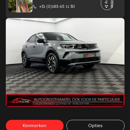
u
n
+31 (0)183-65 11 30
Kenmerken
Opties