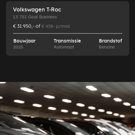
Volkswagen T-Roc
1.5 TSI Goal Business
€ 31.950,-
of
€ 458- p/mnd
Bouwjaar
Transmissie
Brandstof
2025
Automaat
Benzine