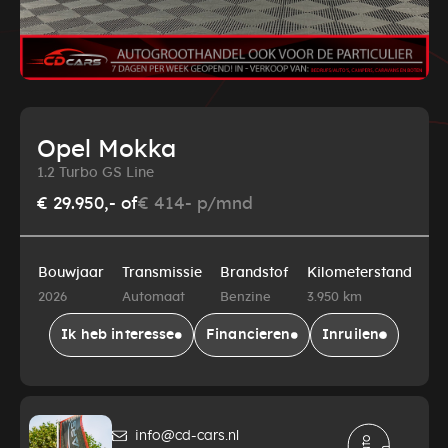
Opel Mokka
1.2 Turbo GS Line
€ 29.950,-
of
€ 414- p/mnd
Bouwjaar
Transmissie
Brandstof
Kilometerstand
2026
Automaat
Benzine
3.950 km
Ik heb interesse
Financieren
Inruilen
info@cd-cars.nl
A
t
o
d
e
l
e