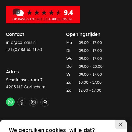
Contact
Openingstijden
info@cd-cars.nl
Ma
09:00 - 17:00
+31 (0)183-65 11 30
Di
09:00 - 17:00
Wo
09:00 - 17:00
Do
09:00 - 20:00
Adres
Vr
09:00 - 17:00
Schelluinsestraat 7
Za
10:00 - 17:00
4203 NJ Gorinchem
Zo
12:00 - 17:00
Privacy policy
Algemene voorwaarden
We gebruiken cookies, wil je dat?