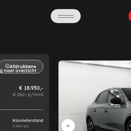
Afdrukken
g naar overzicht
€ 18.950,-
€ 262- p/mnd
Kilometerstand
3.984 km