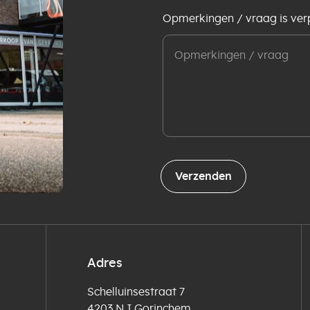
Opmerkingen / vraag is verp
Verzenden
Adres
Schelluinsestraat 7
4203 NJ Gorinchem