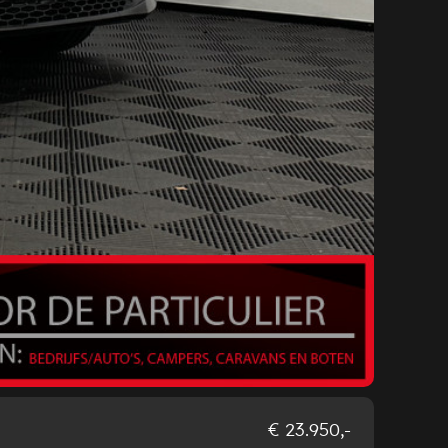
Peu
€ 23.950,-