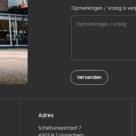
Opmerkingen / vraag is verp
Verzenden
Adres
Schelluinsestraat 7
4203 NJ Gorinchem