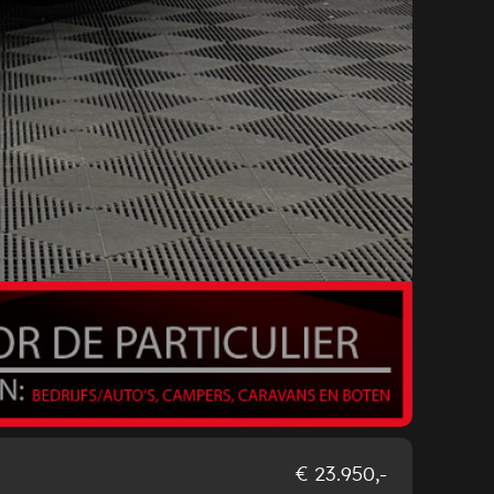
Ope
€ 23.950,-