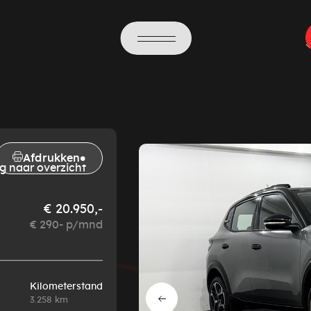
Afdrukken
g naar overzicht
€ 20.950,-
€ 290- p/mnd
Kilometerstand
3.258 km