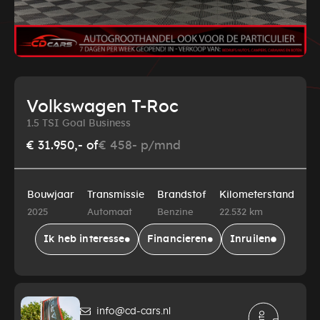
Volkswagen T-Roc
1.5 TSI Goal Business
€ 31.950,-
of
€ 458- p/mnd
Bouwjaar
Transmissie
Brandstof
Kilometerstand
2025
Automaat
Benzine
22.532 km
Ik heb interesse
Financieren
Inruilen
info@cd-cars.nl
A
t
o
d
e
l
e