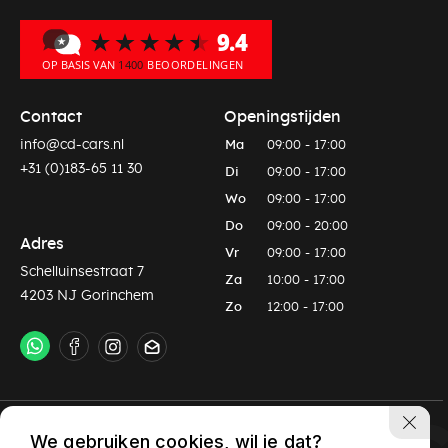
Contact
Openingstijden
info@cd-cars.nl
Ma
09:00 - 17:00
+31 (0)183-65 11 30
Di
09:00 - 17:00
Wo
09:00 - 17:00
Do
09:00 - 20:00
Adres
Vr
09:00 - 17:00
Schelluinsestraat 7
Za
10:00 - 17:00
4203 NJ Gorinchem
Zo
12:00 - 17:00
Privacy policy
Algemene voorwaarden
We gebruiken cookies, wil je dat?