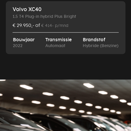
Volvo XC40
1.5 T4 Plug-in hybrid Plus Bright
€ 29.950,-
of
€ 414- p/mnd
Bouwjaar
Transmissie
Brandstof
2022
Automaat
Hybride (Benzine)