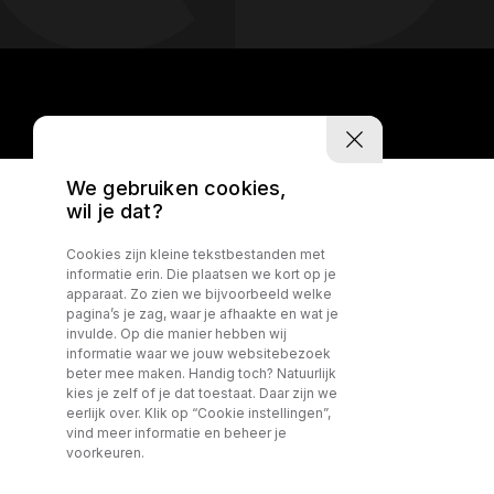
We gebruiken cookies,
wil je dat?
Cookies zijn kleine tekstbestanden met
informatie erin. Die plaatsen we kort op je
apparaat. Zo zien we bijvoorbeeld welke
pagina’s je zag, waar je afhaakte en wat je
invulde. Op die manier hebben wij
informatie waar we jouw websitebezoek
beter mee maken. Handig toch? Natuurlijk
kies je zelf of je dat toestaat. Daar zijn we
eerlijk over. Klik op “Cookie instellingen”,
vind meer informatie en beheer je
voorkeuren.