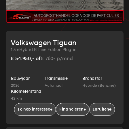
Volkswagen Tiguan
1.5 eHybrid R-Line Edition Plug-in
€ 54.950,-
of
€ 760- p/mnd
Bouwjaar
Transmissie
Brandstof
2026
Automaat
Hybride (Benzine)
Kilometerstand
42 km
Ik heb interesse
Financieren
Inruilen