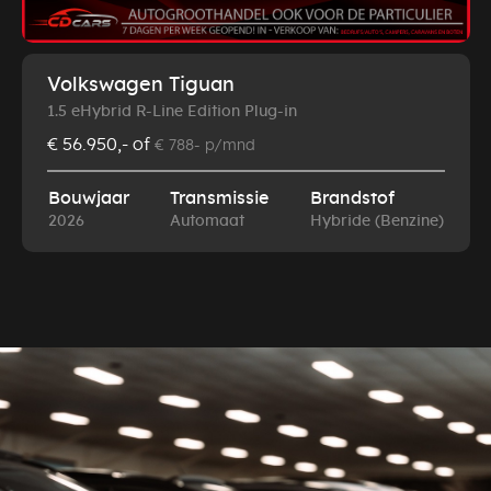
Volkswagen Tiguan
1.5 eHybrid R-Line Edition Plug-in
€ 56.950,-
of
€ 788- p/mnd
Bouwjaar
Transmissie
Brandstof
2026
Automaat
Hybride (Benzine)