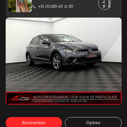
u
n
+31 (0)183-65 11 30
Kenmerken
Opties