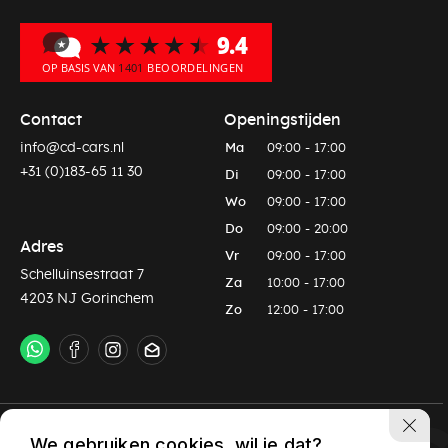
Contact
Openingstijden
info@cd-cars.nl
Ma
09:00 - 17:00
+31 (0)183-65 11 30
Di
09:00 - 17:00
Wo
09:00 - 17:00
Do
09:00 - 20:00
Adres
Vr
09:00 - 17:00
Schelluinsestraat 7
Za
10:00 - 17:00
4203 NJ Gorinchem
Zo
12:00 - 17:00
Privacy policy
Algemene voorwaarden
We gebruiken cookies, wil je dat?