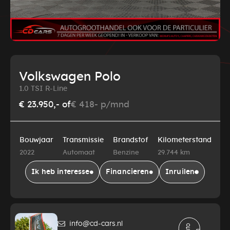
Volkswagen Polo
1.0 TSI R-Line
€ 23.950,-
of
€ 418- p/mnd
Bouwjaar
Transmissie
Brandstof
Kilometerstand
2022
Automaat
Benzine
29.744 km
Ik heb interesse
Financieren
Inruilen
info@cd-cars.nl
A
t
o
d
e
l
e