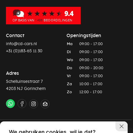
Contact
Openingstijden
info@cd-cars.nl
Ma
09:00 - 17:00
+31 (0)183-65 11 30
Di
09:00 - 17:00
Wo
09:00 - 17:00
Do
09:00 - 20:00
Adres
Vr
09:00 - 17:00
Schelluinsestraat 7
Za
10:00 - 17:00
4203 NJ Gorinchem
Zo
12:00 - 17:00
Privacy policy
Algemene voorwaarden
We gebruiken cookies, wil je dat?