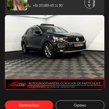
u
n
+31 (0)183-65 11 30
Kenmerken
Opties