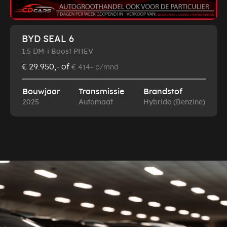
BYD SEAL 6
1.5 DM-i Boost PHEV
€ 29.950,-
of
€ 414- p/mnd
Bouwjaar
Transmissie
Brandstof
2025
Automaat
Hybride (Benzine)