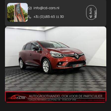
info@cd-cars.nl
A
t
o
d
e
l
e
u
n
+31 (0)183-65 11 30