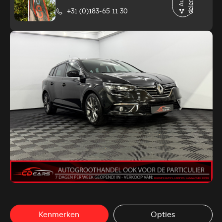
u
n
+31 (0)183-65 11 30
Kenmerken
Opties