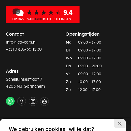
Contact
Openingstijden
info@cd-cars.nl
Ma
09:00 - 17:00
+31 (0)183-65 11 30
Di
09:00 - 17:00
Wo
09:00 - 17:00
Do
09:00 - 20:00
Adres
Vr
09:00 - 17:00
Schelluinsestraat 7
Za
10:00 - 17:00
4203 NJ Gorinchem
Zo
12:00 - 17:00
Privacy policy
Algemene voorwaarden
We gebruiken cookies, wil je dat?