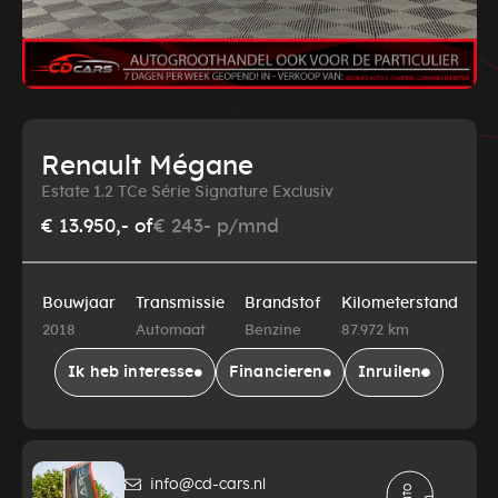
Renault Mégane
Estate 1.2 TCe Série Signature Exclusiv
€ 13.950,-
of
€ 243- p/mnd
Bouwjaar
Transmissie
Brandstof
Kilometerstand
2018
Automaat
Benzine
87.972 km
Ik heb interesse
Financieren
Inruilen
info@cd-cars.nl
A
t
o
d
e
l
e