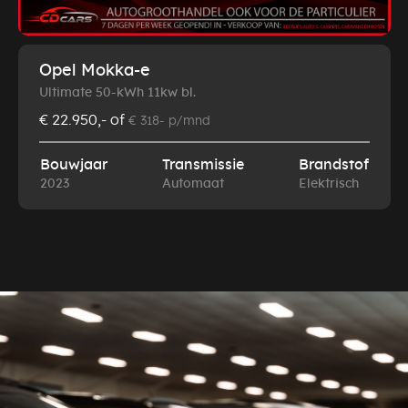
Opel Mokka-e
Ultimate 50-kWh 11kw bl.
€ 22.950,-
of
€ 318- p/mnd
Bouwjaar
Transmissie
Brandstof
2023
Automaat
Elektrisch