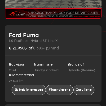
Ford Puma
1.0 EcoBoost Hybrid ST-Line X
€ 21.950,-
of
€ 383- p/mnd
Bouwjaar
Transmissie
Brandstof
2024
Handgeschakeld
Hybride (Benzine)
Kilometerstand
23.626 km
Ik heb interesse
Financieren
Inruilen